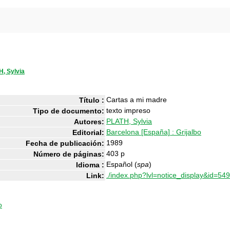
, Sylvia
Cartas a mi madre
Título :
texto impreso
Tipo de documento:
PLATH, Sylvia
Autores:
Barcelona [España] : Grijalbo
Editorial:
1989
Fecha de publicación:
403 p
Número de páginas:
Español (
spa
)
Idioma :
./index.php?lvl=notice_display&id=54
Link:
o