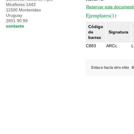
Miraflores 1443
Reservar este document
11500 Montevideo
Ejemplares(1)
Uruguay
2601 90 99
contacto
Código
de
Signatura
barras
C883
ARCc
L
Enlace hacia otro sitio
B