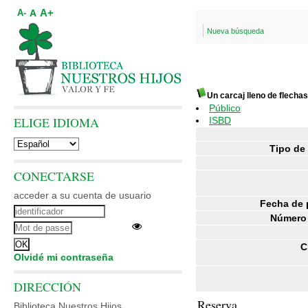
A+
A
A-
Nueva búsqueda
Un carcaj lleno de flechas
Público
ELIGE IDIOMA
ISBD
Tipo de
CONECTARSE
acceder a su cuenta de usuario
Fecha de 
Número 
C
Olvidé mi contraseña
DIRECCIÓN
Reserva
Biblioteca Nuestros Hijos