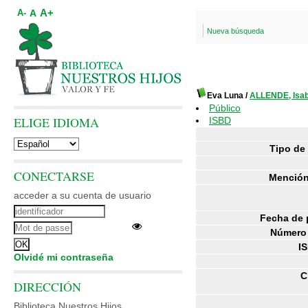
A+
A
A-
Nueva búsqueda
Eva Luna
/
ALLENDE, Isab
Público
ELIGE IDIOMA
ISBD
Tipo de
CONECTARSE
Mención
acceder a su cuenta de usuario
Fecha de 
Número 
I
Olvidé mi contraseña
C
DIRECCIÓN
Biblioteca Nuestros Hijos