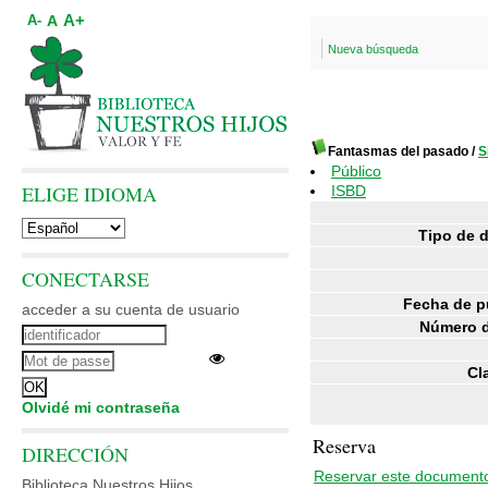
A+
A
A-
Nueva búsqueda
Fantasmas del pasado
/
S
Público
ELIGE IDIOMA
ISBD
Tipo de 
CONECTARSE
Fecha de p
acceder a su cuenta de usuario
Número d
Cl
Olvidé mi contraseña
Reserva
DIRECCIÓN
Reservar este document
Biblioteca Nuestros Hijos