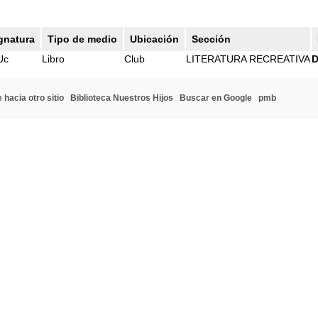
gnatura
Tipo de medio
Ubicación
Sección
Uc
Libro
Club
LITERATURA RECREATIVA
D
 hacia otro sitio
Biblioteca Nuestros Hijos
Buscar en Google
pmb