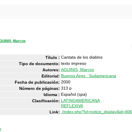
GUINIS, Marcos
Cantata de los diablos
Título :
texto impreso
Tipo de documento:
AGUINIS, Marcos
Autores:
Buenos Aires : Sudamericana
Editorial:
2000
Fecha de publicación:
313 p
Número de páginas:
Español (
spa
)
Idioma :
LATINOAMERICANA
Clasificación:
REFLEXIVA
./index.php?lvl=notice_display&id=406
Link:
o