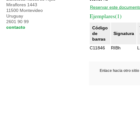
Miraflores 1443
Reservar este document
11500 Montevideo
Ejemplares(1)
Uruguay
2601 90 99
contacto
Código
de
Signatura
barras
C11846
RIBh
L
Enlace hacia otro sitio