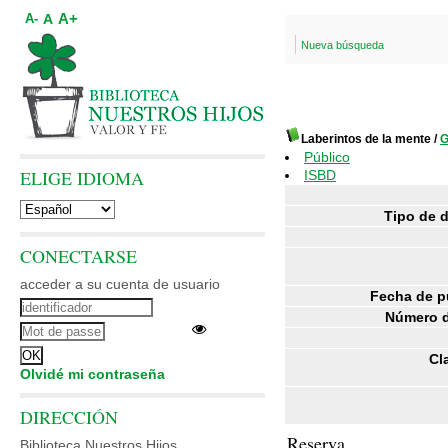
A+
A
A-
Nueva búsqueda
Laberintos de la mente
/
G
Público
ELIGE IDIOMA
ISBD
Tipo de 
CONECTARSE
acceder a su cuenta de usuario
Fecha de p
Número d
Cl
Olvidé mi contraseña
DIRECCIÓN
Reserva
Biblioteca Nuestros Hijos