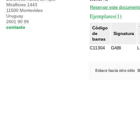
Miraflores 1443
Reservar este document
11500 Montevideo
Ejemplares(1)
Uruguay
2601 90 99
contacto
Código
de
Signatura
barras
C11304
GABl
L
Enlace hacia otro sitio
B