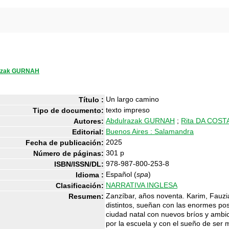
azak GURNAH
Un largo camino
Título :
texto impreso
Tipo de documento:
Abdulrazak GURNAH
;
Rita DA COST
Autores:
Buenos Aires : Salamandra
Editorial:
2025
Fecha de publicación:
301 p
Número de páginas:
978-987-800-253-8
ISBN/ISSN/DL:
Español (
spa
)
Idioma :
NARRATIVA INGLESA
Clasificación:
Zanzíbar, años noventa. Karim, Fauz
Resumen:
distintos, sueñan con las enormes pos
ciudad natal con nuevos bríos y ambic
por la escuela y con el sueño de ser