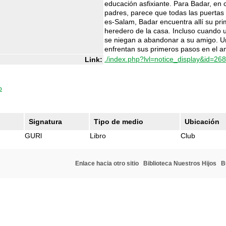
educación asfixiante. Para Badar, en 
padres, parece que todas las puertas
es-Salam, Badar encuentra allí su pri
heredero de la casa. Incluso cuando 
se niegan a abandonar a su amigo. Un
enfrentan sus primeros pasos en el amo
./index.php?lvl=notice_display&id=26
Link:
o
Signatura
Tipo de medio
Ubicación
GURl
Libro
Club
Enlace hacia otro sitio
Biblioteca Nuestros Hijos
B