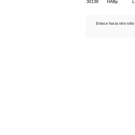
30138
HABp
L
Enlace hacia otro sitio