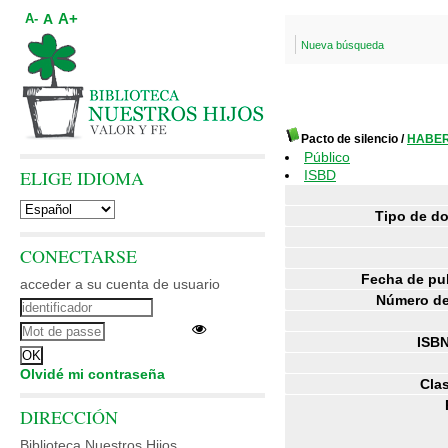
A+
A
A-
Nueva búsqueda
Pacto de silencio
/
HABER
Público
ELIGE IDIOMA
ISBD
Tipo de d
CONECTARSE
Fecha de pu
acceder a su cuenta de usuario
Número de
ISBN
Olvidé mi contraseña
Clas
DIRECCIÓN
Biblioteca Nuestros Hijos