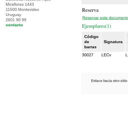
Miraflores 1443
Reserva
11500 Montevideo
Uruguay
Reservar este document
2601 90 99
Ejemplares(1)
contacto
Código
de
Signatura
barras
30027
LECv
L
Enlace hacia otro sitio