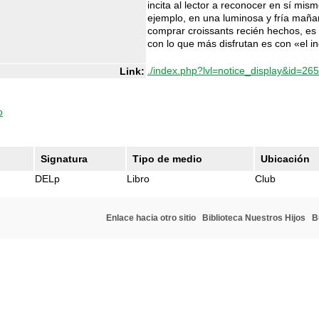
incita al lector a reconocer en sí mis
ejemplo, en una luminosa y fría mañana
comprar croissants recién hechos, es
con lo que más disfrutan es con «el i
./index.php?lvl=notice_display&id=26
Link:
o
Signatura
Tipo de medio
Ubicación
DELp
Libro
Club
Enlace hacia otro sitio
Biblioteca Nuestros Hijos
B