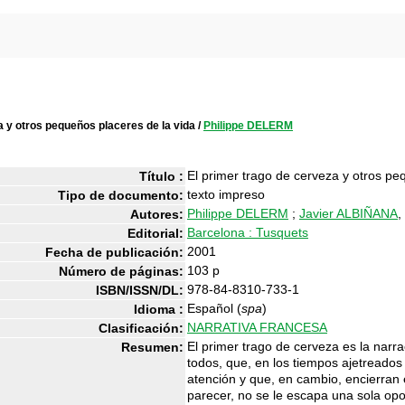
a y otros pequeños placeres de la vida
/
Philippe DELERM
El primer trago de cerveza y otros pe
Título :
texto impreso
Tipo de documento:
Philippe DELERM
;
Javier ALBIÑANA
,
Autores:
Barcelona : Tusquets
Editorial:
2001
Fecha de publicación:
103 p
Número de páginas:
978-84-8310-733-1
ISBN/ISSN/DL:
Español (
spa
)
Idioma :
NARRATIVA FRANCESA
Clasificación:
El primer trago de cerveza es la narr
Resumen:
todos, que, en los tiempos ajetreados
atención y que, en cambio, encierran e
parecer, no se le escapa una sola op