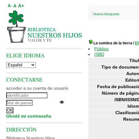
A+
A
A-
Nueva búsqueda
La sombra de la tierra
/
El
Público
ELIGE IDIOMA
ISBD
Títul
Tipo de documen
Autor
CONECTARSE
Editori
Fecha de publicaci
acceder a su cuenta de usuario
Número de págin
ISBN/ISSN/
Idiom
Clasificaci
Olvidé mi contraseña
Resum
DIRECCIÓN
Biblioteca Nuestros Hijos