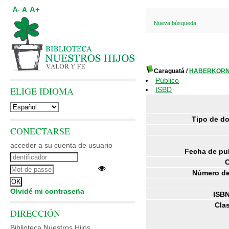
A+
A
A-
Nueva búsqueda
Caraguatá
/
HABERKORN,
Público
ELIGE IDIOMA
ISBD
Tipo de d
CONECTARSE
acceder a su cuenta de usuario
Fecha de pu
C
Número de
Olvidé mi contraseña
ISBN
Clas
DIRECCIÓN
Biblioteca Nuestros Hijos