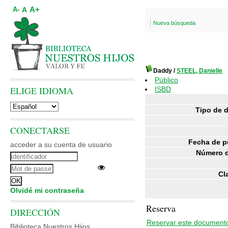
A+
A
A-
Nueva búsqueda
Daddy
/
STEEL, Danielle
Público
ELIGE IDIOMA
ISBD
Tipo de 
CONECTARSE
Fecha de p
acceder a su cuenta de usuario
Número d
Cl
Olvidé mi contraseña
Reserva
DIRECCIÓN
Reservar este document
Biblioteca Nuestros Hijos