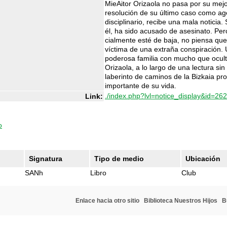
MieAitor Orizaola no pasa por su mej
resolución de su último caso como age
disciplinario, recibe una mala noticia
él, ha sido acusado de asesinato. Per
cialmente esté de baja, no piensa qu
víctima de una extraña conspiración. 
poderosa familia con mucho que oculta
Orizaola, a lo largo de una lectura si
laberinto de caminos de la Bizkaia pr
importante de su vida.
./index.php?lvl=notice_display&id=26
Link:
o
Signatura
Tipo de medio
Ubicación
SANh
Libro
Club
Enlace hacia otro sitio
Biblioteca Nuestros Hijos
B