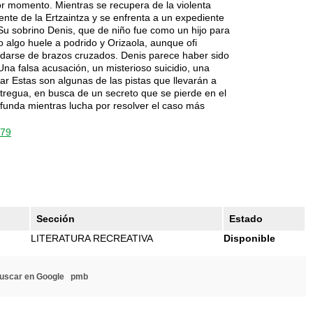
or momento. Mientras se recupera de la violenta
nte de la Ertzaintza y se enfrenta a un expediente
. Su sobrino Denis, que de niño fue como un hijo para
o algo huele a podrido y Orizaola, aunque ofi
edarse de brazos cruzados. Denis parece haber sido
Una falsa acusación, un misterioso suicidio, una
r Estas son algunas de las pistas que llevarán a
n tregua, en busca de un secreto que se pierde en el
ofunda mientras lucha por resolver el caso más
279
Sección
Estado
LITERATURA RECREATIVA
Disponible
uscar en Google
pmb