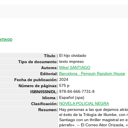
ANTIAGO
El hijo olvidado
Título :
texto impreso
Tipo de documento:
Mikel SANTIAGO
Autores:
Barcelona : Penguin Random House
Editorial:
2024
Fecha de publicación:
575 p
Número de páginas:
978-84-666-7731-8
ISBN/ISSN/DL:
Español (
spa
)
Idioma :
NOVELA POLICIAL NEGRA
Clasificación:
Hay personas a las que dejamos atrá
Resumen:
el éxito de la Trilogía de Illumbe, c
Santiago con un thriller magistral en
párrafo». -- El Correo Aitor Orizaola,