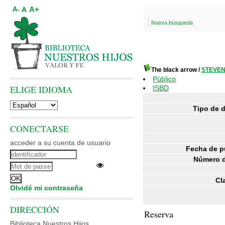
A+
A
A-
Nueva búsqueda
The black arrow
/
STEVENS
Público
ELIGE IDIOMA
ISBD
Tipo de 
CONECTARSE
acceder a su cuenta de usuario
Fecha de p
Número d
Cl
Olvidé mi contraseña
DIRECCIÓN
Reserva
Biblioteca Nuestros Hijos