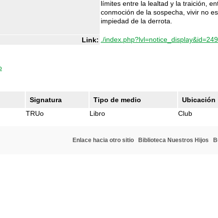
límites entre la lealtad y la traición, e
conmoción de la sospecha, vivir no es 
impiedad de la derrota.
./index.php?lvl=notice_display&id=24
Link:
o
Signatura
Tipo de medio
Ubicación
TRUo
Libro
Club
Enlace hacia otro sitio
Biblioteca Nuestros Hijos
B