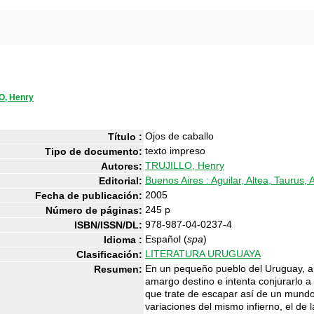
O, Henry
Ojos de caballo
Título :
texto impreso
Tipo de documento:
TRUJILLO, Henry
Autores:
Buenos Aires : Aguilar, Altea, Taurus, 
Editorial:
2005
Fecha de publicación:
245 p
Número de páginas:
978-987-04-0237-4
ISBN/ISSN/DL:
Español (
spa
)
Idioma :
LITERATURA URUGUAYA
Clasificación:
En un pequeño pueblo del Uruguay, a
Resumen:
amargo destino e intenta conjurarlo a
que trate de escapar así de un mundo
variaciones del mismo infierno, el de