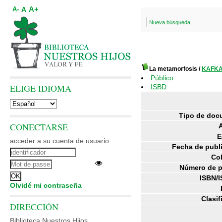
A+
A
A-
Nueva búsqueda
La metamorfosis
/
KAFKA,
Público
ELIGE IDIOMA
ISBD
Tipo de doc
CONECTARSE
E
acceder a su cuenta de usuario
Fecha de publ
Co
Número de p
ISBN/I
Olvidé mi contraseña
Clasif
DIRECCIÓN
Biblioteca Nuestros Hijos