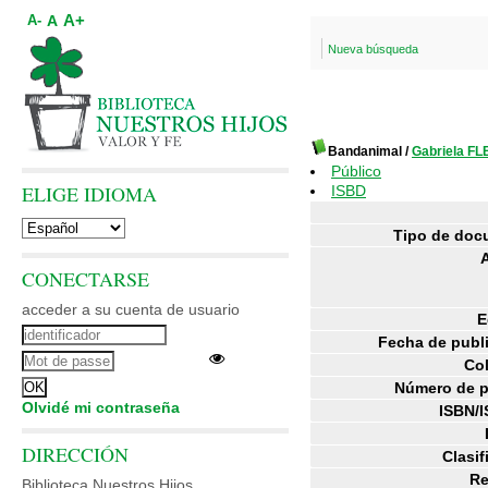
A+
A
A-
Nueva búsqueda
Bandanimal
/
Gabriela FL
Público
ELIGE IDIOMA
ISBD
Tipo de doc
CONECTARSE
acceder a su cuenta de usuario
E
Fecha de publ
Co
Número de p
Olvidé mi contraseña
ISBN/I
DIRECCIÓN
Clasif
R
Biblioteca Nuestros Hijos