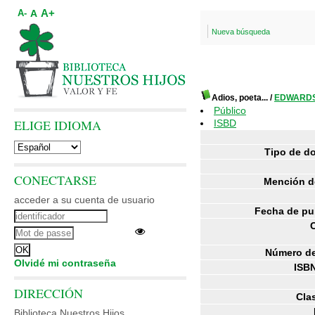
A+
A
A-
Nueva búsqueda
Adios, poeta...
/
EDWARDS,
Público
ELIGE IDIOMA
ISBD
Tipo de d
CONECTARSE
Mención d
acceder a su cuenta de usuario
Fecha de pu
Número de
Olvidé mi contraseña
ISBN
DIRECCIÓN
Clas
Biblioteca Nuestros Hijos