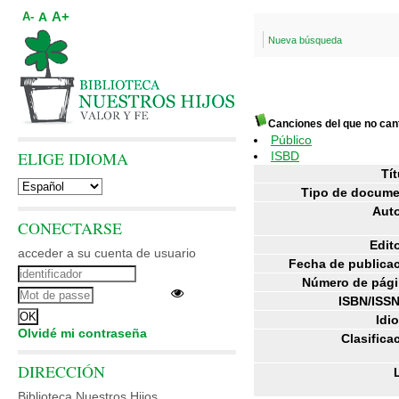
A+
A
A-
Nueva búsqueda
Canciones del que no can
Público
ELIGE IDIOMA
ISBD
Tít
Tipo de docume
Auto
CONECTARSE
Edito
acceder a su cuenta de usuario
Fecha de publicac
Número de pági
ISBN/ISSN
Idi
Olvidé mi contraseña
Clasifica
DIRECCIÓN
Biblioteca Nuestros Hijos