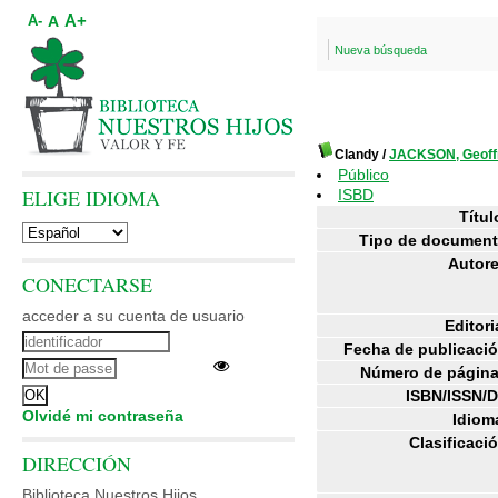
A+
A
A-
Nueva búsqueda
Clandy
/
JACKSON, Geoff
Público
ELIGE IDIOMA
ISBD
Títul
Tipo de document
Autore
CONECTARSE
acceder a su cuenta de usuario
Editori
Fecha de publicació
Número de página
ISBN/ISSN/D
Olvidé mi contraseña
Idiom
Clasificaci
DIRECCIÓN
Biblioteca Nuestros Hijos