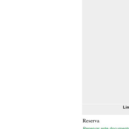
Lin
Reserva
Reservar este document