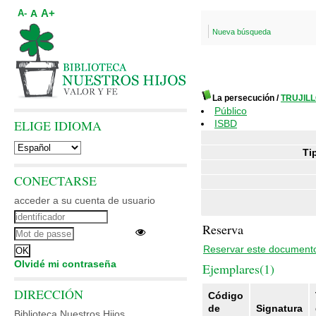
A+
A
A-
Nueva búsqueda
La persecución
/
TRUJILL
Público
ELIGE IDIOMA
ISBD
Ti
CONECTARSE
acceder a su cuenta de usuario
Reserva
Reservar este document
Olvidé mi contraseña
Ejemplares(1)
DIRECCIÓN
Código
de
Signatura
Biblioteca Nuestros Hijos