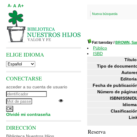
A+
A
A-
Nueva búsqueda
Fat tuesday
/
BROWN, Sa
Público
ELIGE IDIOMA
ISBD
Título
Tipo de document
Autore
CONECTARSE
Editoria
Fecha de publicació
acceder a su cuenta de usuario
Número de página
ISBN/ISSN/D
Idioma
Clasificació
Olvidé mi contraseña
Lin
DIRECCIÓN
Reserva
Biblioteca Nuestros Hijos