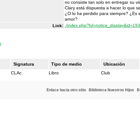
no consiste tan solo en entregar su vi
Clary está dispuesta a hacer lo que s
¿O lo ha perdido para siempre? ¿Es el
amor?
./index.php?lvl=notice_display&id=19
Link:
o
Signatura
Tipo de medio
Ubicación
CLAc
Libro
Club
Enlace hacia otro sitio
Biblioteca Nuestros Hijos
B