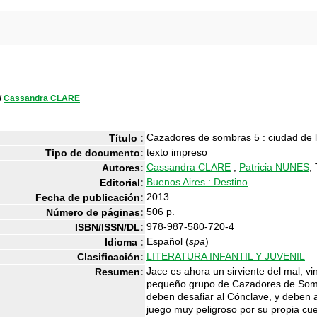
/
Cassandra CLARE
Cazadores de sombras 5 : ciudad de 
Título :
texto impreso
Tipo de documento:
Cassandra CLARE
;
Patricia NUNES
,
Autores:
Buenos Aires : Destino
Editorial:
2013
Fecha de publicación:
506 p.
Número de páginas:
978-987-580-720-4
ISBN/ISSN/DL:
Español (
spa
)
Idioma :
LITERATURA INFANTIL Y JUVENIL
Clasificación:
Jace es ahora un sirviente del mal, vi
Resumen:
pequeño grupo de Cazadores de Sombra
deben desafiar al Cónclave, y deben a
juego muy peligroso por su propia cue