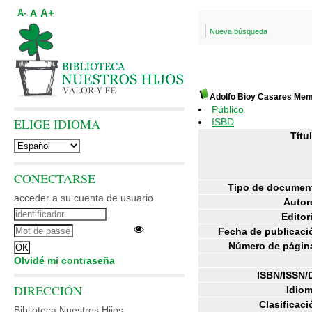
A+
A
A-
Nueva búsqueda
Adolfo Bioy Casares Mem
Público
ELIGE IDIOMA
ISBD
Títul
CONECTARSE
Tipo de documen
acceder a su cuenta de usuario
Autor
Editori
Fecha de publicaci
Número de págin
Olvidé mi contraseña
ISBN/ISSN/
DIRECCIÓN
Idiom
Clasificaci
Biblioteca Nuestros Hijos