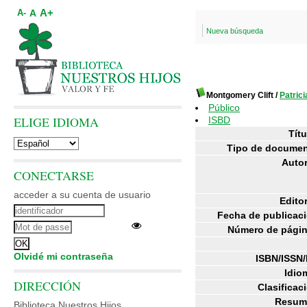
A+
A
A-
Nueva búsqueda
Montgomery Clift
/
Patri
Público
ELIGE IDIOMA
ISBD
Títu
Tipo de documen
Autor
CONECTARSE
acceder a su cuenta de usuario
Editor
Fecha de publicac
Número de págin
Olvidé mi contraseña
ISBN/ISSN/
Idio
DIRECCIÓN
Clasificac
Resum
Biblioteca Nuestros Hijos