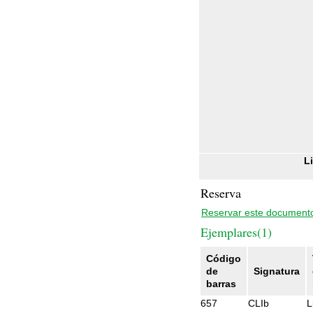
L
Reserva
Reservar este document
Ejemplares(1)
Código
de
Signatura
barras
657
CLIb
L