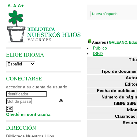
A+
A
A-
Nueva búsqueda
Amares
/
GALEANO, Edu
Público
ELIGE IDIOMA
ISBD
Títu
Tipo de documen
CONECTARSE
Autor
Editor
acceder a su cuenta de usuario
Fecha de publicac
Número de págin
ISBN/ISSN/
Idio
Olvidé mi contraseña
Clasificac
Resum
DIRECCIÓN
Biblioteca Nuestros Hijos