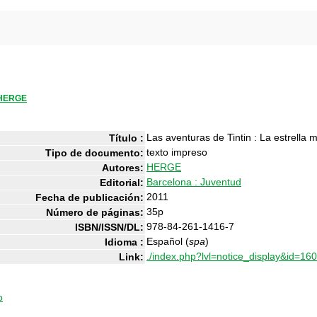
HERGE
Las aventuras de Tintin : La estrella m
Título :
texto impreso
Tipo de documento:
HERGE
Autores:
Barcelona : Juventud
Editorial:
2011
Fecha de publicación:
35p
Número de páginas:
978-84-261-1416-7
ISBN/ISSN/DL:
Español (
spa
)
Idioma :
./index.php?lvl=notice_display&id=16
Link:
o