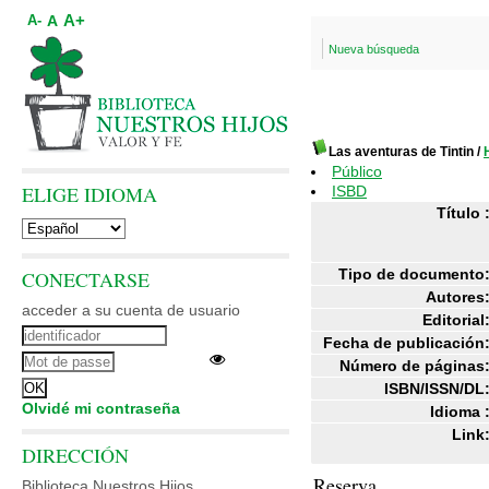
A+
A
A-
Nueva búsqueda
Las aventuras de Tintin
/
Público
ELIGE IDIOMA
ISBD
Título 
Tipo de documento
CONECTARSE
Autores
acceder a su cuenta de usuario
Editorial
Fecha de publicación
Número de páginas
ISBN/ISSN/DL
Olvidé mi contraseña
Idioma 
Link
DIRECCIÓN
Reserva
Biblioteca Nuestros Hijos