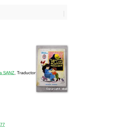
ía SANZ
, Traductor
977