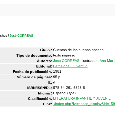
oches
/
José CORREAS
Cuentos de las buenas noches
Título :
texto impreso
Tipo de documento:
José CORREAS
, Ilustrador ;
Ana Mar
Autores:
Barcelona : Juventud
Editorial:
1981
Fecha de publicación:
95 p
Número de páginas:
il.
Il.:
978-84-261-5523-8
ISBN/ISSN/DL:
Español (
spa
)
Idioma :
LITERATURA INFANTIL Y JUVENIL
Clasificación:
./index.php?lvl=notice_display&id=15
Link: