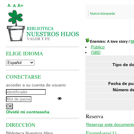
A+
A
A-
Nueva búsqueda
Enemies: A love story
/
S
Público
ELIGE IDIOMA
ISBD
Tipo de d
CONECTARSE
Fecha de pu
acceder a su cuenta de usuario
Número de
Olvidé mi contraseña
Reserva
DIRECCIÓN
Reservar este document
Ejemplares(1)
Biblioteca Nuestros Hijos