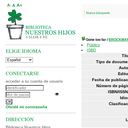
A+
A
A-
Nueva búsqueda
Gone too far
/
BROCKMAN
Público
ELIGE IDIOMA
ISBD
Tít
Tipo de docume
Auto
CONECTARSE
Edito
Fecha de publicac
acceder a su cuenta de usuario
Número de pági
ISBN/ISSN
Idio
Clasifica
Olvidé mi contraseña
DIRECCIÓN
L
Biblioteca Nuestros Hijos