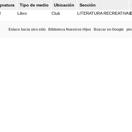
gnatura
Tipo de medio
Ubicación
Sección
R
Libro
Club
LITERATURA RECREATIVA
E
Enlace hacia otro sitio
Biblioteca Nuestros Hijos
Buscar en Google
pm