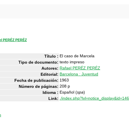
el PERÉZ PERÉZ
El caso de Marcela
Título :
texto impreso
Tipo de documento:
Rafael PERÉZ PERÉZ
Autores:
Barcelona : Juventud
Editorial:
1963
Fecha de publicación:
208 p
Número de páginas:
Español (
spa
)
Idioma :
./index.php?lvl=notice_display&id=14
Link:
o