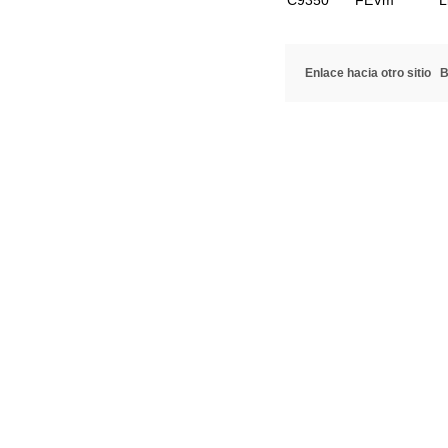
C9350
FEVm
L
Enlace hacia otro sitio
B