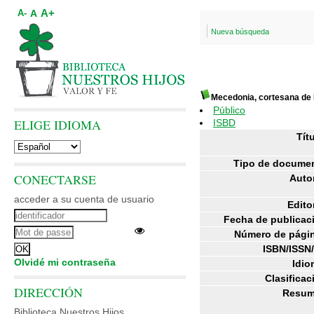
A+
A
A-
Nueva búsqueda
Mecedonia, cortesana de 
Público
ELIGE IDIOMA
ISBD
Títu
Tipo de docume
CONECTARSE
Auto
acceder a su cuenta de usuario
Editor
Fecha de publicac
Número de pági
ISBN/ISSN
Olvidé mi contraseña
Idio
Clasificac
DIRECCIÓN
Resum
Biblioteca Nuestros Hijos