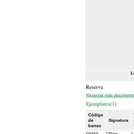
L
Reserva
Reservar este document
Ejemplares(1)
Código
de
Signatura
barras