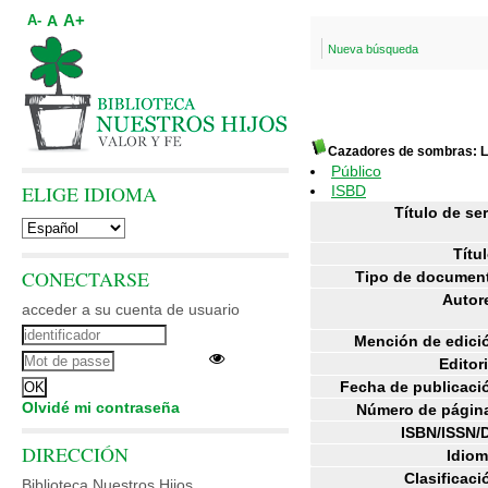
A+
A
A-
Nueva búsqueda
Cazadores de sombras: L
Público
ELIGE IDIOMA
ISBD
Título de ser
Títul
CONECTARSE
Tipo de documen
Autor
acceder a su cuenta de usuario
Mención de edici
Editori
Fecha de publicaci
Olvidé mi contraseña
Número de págin
ISBN/ISSN/
DIRECCIÓN
Idiom
Clasificaci
Biblioteca Nuestros Hijos