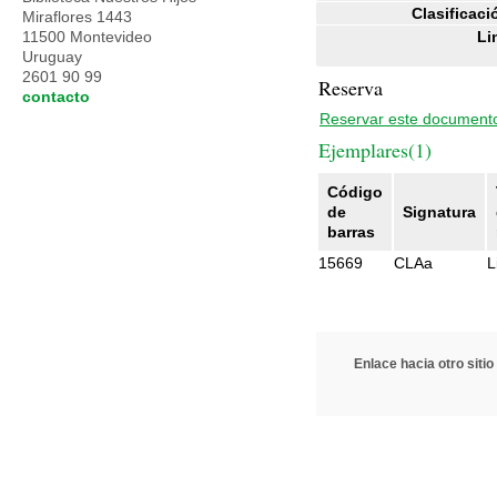
Clasificaci
Miraflores 1443
11500 Montevideo
Li
Uruguay
2601 90 99
Reserva
contacto
Reservar este document
Ejemplares(1)
Código
de
Signatura
barras
15669
CLAa
L
Enlace hacia otro sitio