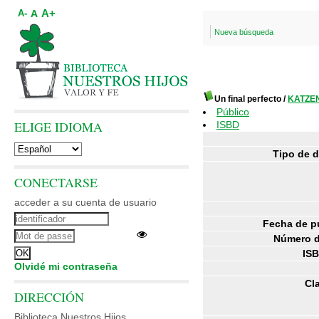
A+
A
A-
Nueva búsqueda
Un final perfecto
/
KATZE
Público
ELIGE IDIOMA
ISBD
Tipo de 
CONECTARSE
acceder a su cuenta de usuario
Fecha de p
Número d
ISB
Olvidé mi contraseña
Cl
DIRECCIÓN
Biblioteca Nuestros Hijos