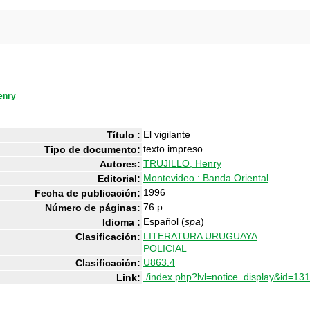
enry
El vigilante
Título :
texto impreso
Tipo de documento:
TRUJILLO, Henry
Autores:
Montevideo : Banda Oriental
Editorial:
1996
Fecha de publicación:
76 p
Número de páginas:
Español (
spa
)
Idioma :
LITERATURA URUGUAYA
Clasificación:
POLICIAL
U863.4
Clasificación:
./index.php?lvl=notice_display&id=13
Link: