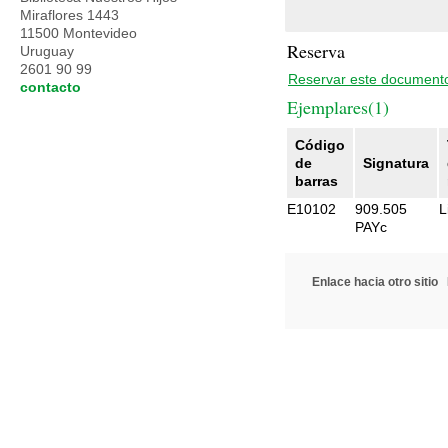
Miraflores 1443
11500 Montevideo
Reserva
Uruguay
2601 90 99
Reservar este document
contacto
Ejemplares(1)
Código
de
Signatura
barras
E10102
909.505
L
PAYc
Enlace hacia otro sitio