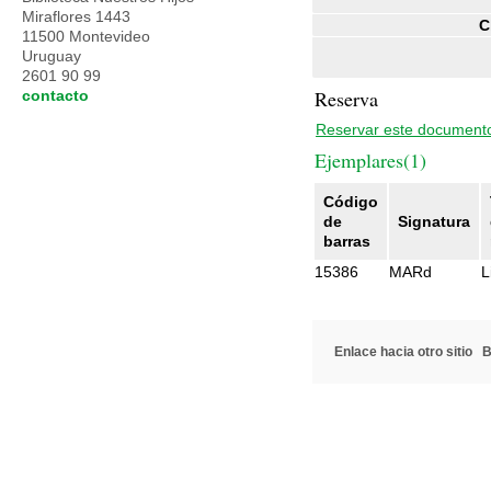
Miraflores 1443
C
11500 Montevideo
Uruguay
2601 90 99
Reserva
contacto
Reservar este document
Ejemplares(1)
Código
de
Signatura
barras
15386
MARd
L
Enlace hacia otro sitio
B