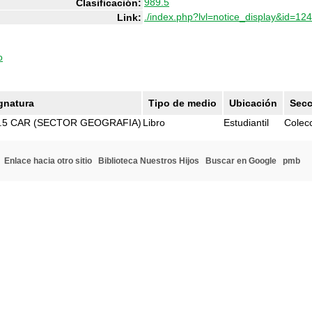
989.5
Clasificación:
./index.php?lvl=notice_display&id=12
Link:
o
gnatura
Tipo de medio
Ubicación
Secc
.5 CAR (SECTOR GEOGRAFIA)
Libro
Estudiantil
Colec
Enlace hacia otro sitio
Biblioteca Nuestros Hijos
Buscar en Google
pmb