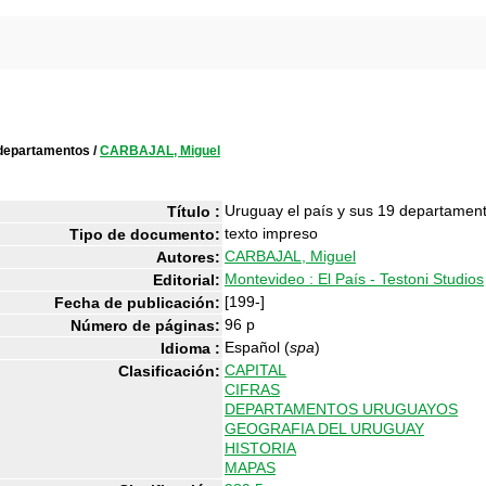
 departamentos
/
CARBAJAL, Miguel
Uruguay el país y sus 19 departamen
Título :
texto impreso
Tipo de documento:
CARBAJAL, Miguel
Autores:
Montevideo : El País - Testoni Studios
Editorial:
[199-]
Fecha de publicación:
96 p
Número de páginas:
Español (
spa
)
Idioma :
CAPITAL
Clasificación:
CIFRAS
DEPARTAMENTOS URUGUAYOS
GEOGRAFIA DEL URUGUAY
HISTORIA
MAPAS