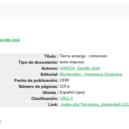
erafin José
Tierra amarga : romances
Título :
texto impreso
Tipo de documento:
GARCIA, Serafin José
Autores:
Montevideo : Impresora Uruguaya
Editorial:
1938
Fecha de publicación:
119 p
Número de páginas:
Español (
spa
)
Idioma :
U861.4
Clasificación:
./index.php?lvl=notice_display&id=12
Link:
o