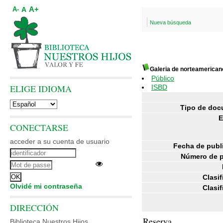
A+
A
A-
Nueva búsqueda
Galeria de norteamerican
Público
ELIGE IDIOMA
ISBD
Tipo de doc
E
CONECTARSE
acceder a su cuenta de usuario
Fecha de publ
Número de p
Clasif
Olvidé mi contraseña
Clasif
DIRECCIÓN
Reserva
Biblioteca Nuestros Hijos