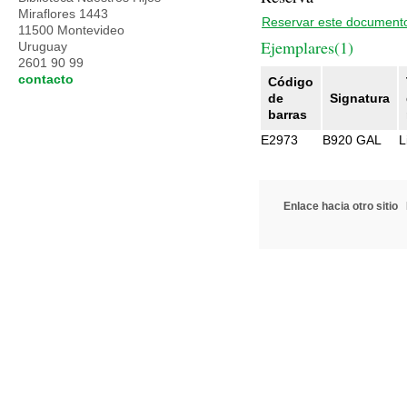
Miraflores 1443
Reservar este document
11500 Montevideo
Ejemplares(1)
Uruguay
2601 90 99
contacto
Código
de
Signatura
barras
E2973
B920 GAL
L
Enlace hacia otro sitio