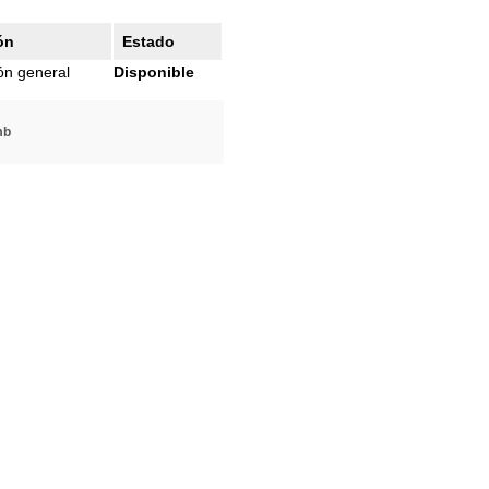
ón
Estado
ón general
Disponible
mb