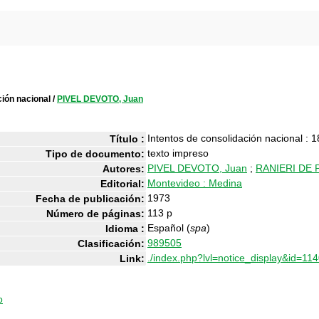
ción nacional
/
PIVEL DEVOTO, Juan
Intentos de consolidación nacional : 
Título :
texto impreso
Tipo de documento:
PIVEL DEVOTO, Juan
;
RANIERI DE P
Autores:
Montevideo : Medina
Editorial:
1973
Fecha de publicación:
113 p
Número de páginas:
Español (
spa
)
Idioma :
989505
Clasificación:
./index.php?lvl=notice_display&id=11
Link:
o