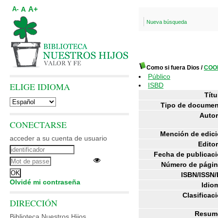
A+
A
A-
Nueva búsqueda
Como si fuera Dios
/
COOK
Público
ELIGE IDIOMA
ISBD
Títu
Tipo de documen
Autor
CONECTARSE
Mención de edici
acceder a su cuenta de usuario
Editor
Fecha de publicaci
Número de págin
ISBN/ISSN/
Olvidé mi contraseña
Idio
Clasificac
DIRECCIÓN
Resum
Biblioteca Nuestros Hijos