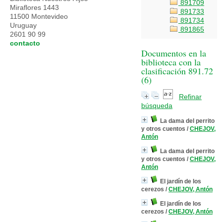
891709
Miraflores 1443
891733
11500 Montevideo
891734
Uruguay
891865
2601 90 99
contacto
Documentos en la
biblioteca con la
clasificación 891.72
(
6
)
Refinar
búsqueda
La dama del perrito
y otros cuentos
/
CHEJOV,
Antón
La dama del perrito
y otros cuentos
/
CHEJOV,
Antón
El jardín de los
cerezos
/
CHEJOV, Antón
El jardín de los
cerezos
/
CHEJOV, Antón