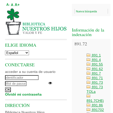
A+
A
A-
Nueva búsqueda
Información de la
indexación
891.72
ELIGE IDIOMA
891.1
891.4
CONECTARSE
891.55
891.62
acceder a su cuenta de usuario
891.7
891.71
891.73
891.73
TOLa
Olvidé mi contraseña
891.7CHEj
DIRECCIÓN
891.86
891702
Biblioteca Nuestros Hijos