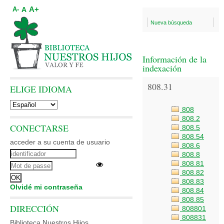
A+
A
A-
Nueva búsqueda
Información de la
indexación
808.31
ELIGE IDIOMA
808
808.2
CONECTARSE
808.5
808.54
acceder a su cuenta de usuario
808.6
808.8
808.81
808.82
808.83
Olvidé mi contraseña
808.84
808.85
DIRECCIÓN
808801
808831
Biblioteca Nuestros Hijos