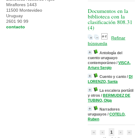
Miraflores 1443
Documentos en la
11500 Montevideo
biblioteca con la
Uruguay
clasificación 808.31
2601 90 99
(
4
)
contacto
Refinar
búsqueda
Antología del
cuento uruguayo
contemporáneo
/
VISCA,
Arturo Sergio
Cuento y canto
/
DI
LORENZO, Santa
La escalera portátil
y otros
/
BERMUDEZ DE
TUBINO, Olga
Narradores
uruguayos
/
COTELO,
Ruben
1