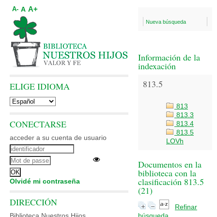
A+
A
A-
Nueva búsqueda
Información de la
indexación
813.5
ELIGE IDIOMA
813
813.3
CONECTARSE
813.4
813.5
acceder a su cuenta de usuario
LOVh
Documentos en la
biblioteca con la
clasificación 813.5
Olvidé mi contraseña
(
21
)
DIRECCIÓN
Refinar
Biblioteca Nuestros Hijos
búsqueda