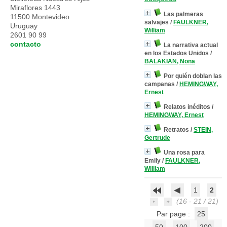
Miraflores 1443
Las palmeras
11500 Montevideo
salvajes
/
FAULKNER,
Uruguay
William
2601 90 99
contacto
La narrativa actual
en los Estados Unidos
/
BALAKIAN, Nona
Por quién doblan las
campanas
/
HEMINGWAY,
Ernest
Relatos inéditos
/
HEMINGWAY, Ernest
Retratos
/
STEIN,
Gertrude
Una rosa para
Emily
/
FAULKNER,
William
1
2
(16 - 21 / 21)
Par page :
25