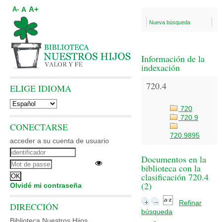
A+
A
A-
Nueva búsqueda
Información de la
indexación
720.4
ELIGE IDIOMA
720
720.9
CONECTARSE
720.9895
acceder a su cuenta de usuario
Documentos en la
biblioteca con la
clasificación 720.4
(
2
)
Olvidé mi contraseña
Refinar
DIRECCIÓN
búsqueda
Biblioteca Nuestros Hijos