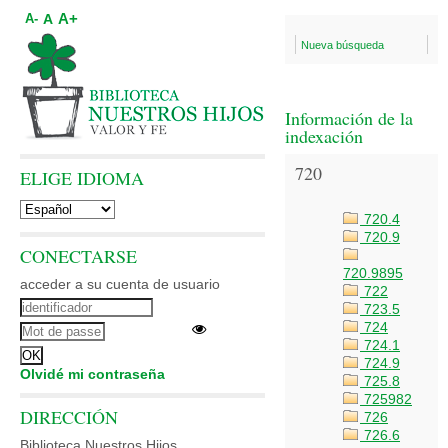
A+
A
A-
Nueva búsqueda
Información de la
indexación
720
ELIGE IDIOMA
720.4
720.9
CONECTARSE
720.9895
acceder a su cuenta de usuario
722
723.5
724
724.1
724.9
Olvidé mi contraseña
725.8
725982
DIRECCIÓN
726
726.6
Biblioteca Nuestros Hijos